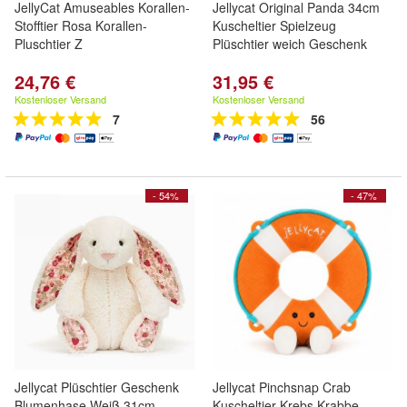
JellyCat Amuseables Korallen-
Jellycat Original Panda 34cm
Stofftier Rosa Korallen-
Kuscheltier Spielzeug
Pluschtier Z
Plüschtier weich Geschenk
24,76 €
31,95 €
Kostenloser Versand
Kostenloser Versand
7
56
- 54%
- 47%
Jellycat Plüschtier Geschenk
Jellycat Pinchsnap Crab
Blumenhase Weiß 31cm
Kuscheltier Krebs Krabbe