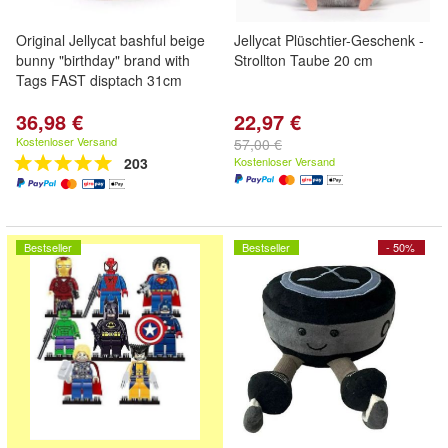
Original Jellycat bashful beige
Jellycat Plüschtier-Geschenk -
bunny "birthday" brand with
Strollton Taube 20 cm
Tags FAST disptach 31cm
36,98 €
22,97 €
Kostenloser Versand
57,00 €
203
Kostenloser Versand
Bestseller
Bestseller
- 50%