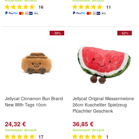
Kostenloser Versand
Kostenloser Versand
16
11
- 39%
- 62%
Jellycat Cinnamon Bun Brand
Jellycat Original Wassermelone
New With Tags 10cm
26cm Kuscheltier Spielzeug
Plüschtier Geschenk
24,32 €
36,85 €
Kostenloser Versand
Kostenloser Versand
17
1