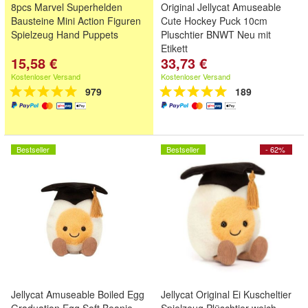
8pcs Marvel Superhelden
Original Jellycat Amuseable
Bausteine Mini Action Figuren
Cute Hockey Puck 10cm
Spielzeug Hand Puppets
Pluschtier BNWT Neu mit
Etikett
15,58 €
33,73 €
Kostenloser Versand
Kostenloser Versand
979
189
Bestseller
Bestseller
- 62%
Jellycat Amuseable Boiled Egg
Jellycat Original Ei Kuscheltier