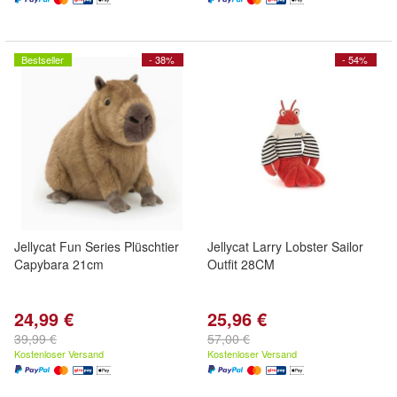
Bestseller
- 38%
- 54%
Jellycat Fun Series Plüschtier
Jellycat Larry Lobster Sailor
Capybara 21cm
Outfit 28CM
24,99 €
25,96 €
39,99 €
57,00 €
Kostenloser Versand
Kostenloser Versand