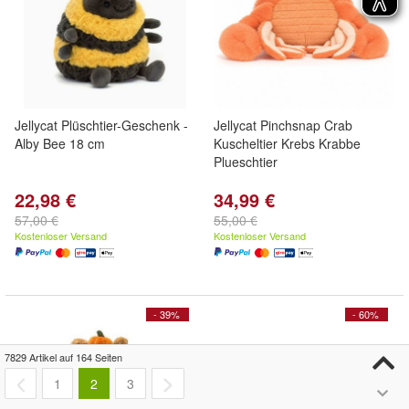
Jellycat Plüschtier-Geschenk -
Jellycat Pinchsnap Crab
Alby Bee 18 cm
Kuscheltier Krebs Krabbe
Plueschtier
22,98 €
34,99 €
57,00 €
55,00 €
Kostenloser Versand
Kostenloser Versand
- 39%
- 60%
7829 Artikel auf 164 Seiten
1
2
3