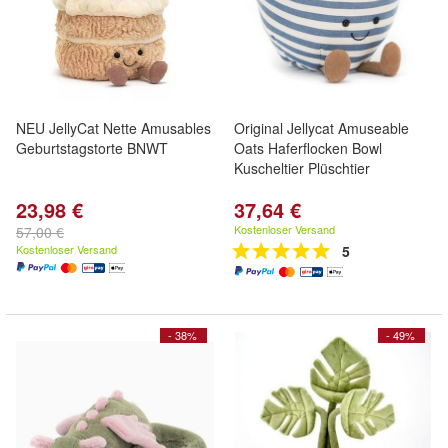
NEU JellyCat Nette Amusables
Original Jellycat Amuseable
Geburtstagstorte BNWT
Oats Haferflocken Bowl
Kuscheltier Plüschtier
23,98 €
37,64 €
Kostenloser Versand
57,00 €
Kostenloser Versand
5
- 38%
- 49%