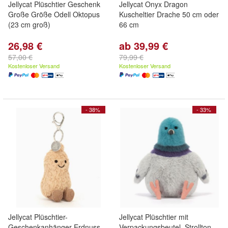
Jellycat Plüschtier Geschenk
Jellycat Onyx Dragon
Große Größe Odell Oktopus
Kuscheltier Drache 50 cm oder
(23 cm groß)
66 cm
26,98 €
ab 39,99 €
57,00 €
79,99 €
Kostenloser Versand
Kostenloser Versand
- 38%
- 33%
Jellycat Plüschtier-
Jellycat Plüschtier mit
Geschenkanhänger Erdnuss
Verpackungsbeutel, Strollton