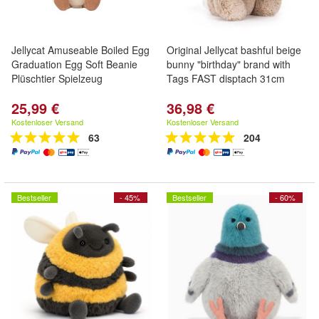
Jellycat Amuseable Boiled Egg
Original Jellycat bashful beige
Graduation Egg Soft Beanie
bunny "birthday" brand with
Plüschtier Spielzeug
Tags FAST disptach 31cm
25,99 €
36,98 €
Kostenloser Versand
Kostenloser Versand
63
204
Bestseller
- 45%
Bestseller
- 60%