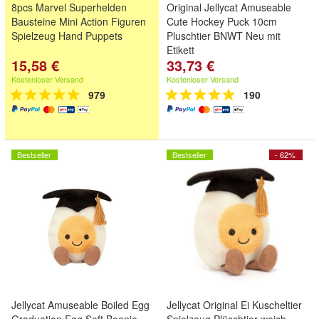
8pcs Marvel Superhelden
Original Jellycat Amuseable
Bausteine Mini Action Figuren
Cute Hockey Puck 10cm
Spielzeug Hand Puppets
Pluschtier BNWT Neu mit
Etikett
15,58 €
33,73 €
Kostenloser Versand
Kostenloser Versand
979
190
Bestseller
Bestseller
- 62%
Jellycat Amuseable Boiled Egg
Jellycat Original Ei Kuscheltier