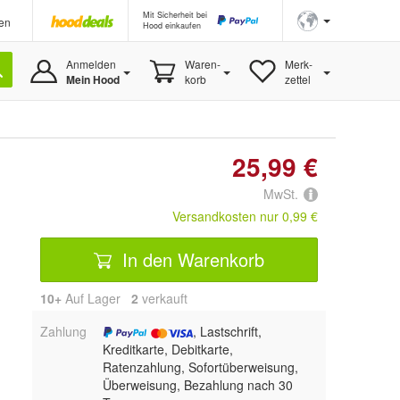
Mit Sicherheit bei
en
Hood einkaufen
Anmelden
Waren-
Merk-
Mein Hood
korb
zettel
25,99 €
MwSt.
Versandkosten nur 0,99 €
In den Warenkorb
10+
Auf Lager
2
 verkauft
Zahlung
, Lastschrift,
Kreditkarte, Debitkarte,
Ratenzahlung, Sofortüberweisung,
Überweisung, Bezahlung nach 30