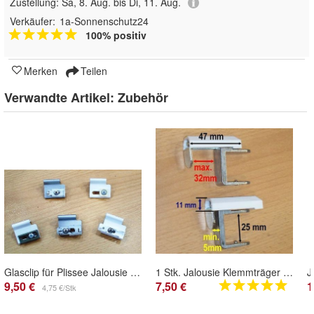
Zustellung:
Sa, 8. Aug. bis Di, 11. Aug.
Verkäufer:
1a-Sonnenschutz24
100% positiv
Merken
Teilen
Verwandte Artikel:
Zubehör
Glasclip für Plissee Jalousie Rollo Faltstores Faltrollo Montage ohne zu bohren
1 Stk. Jalousie Klemmträger U-Profil zur Montage ohne Bohren
9,50 €
7,50 €
1
4,75 €/Stk