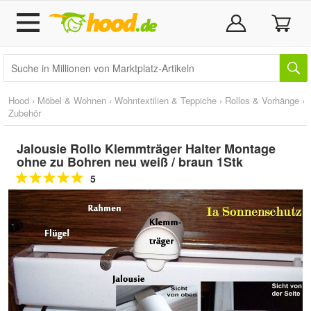
Hood
›
Möbel & Wohnen
›
Wohntextilien & Teppiche
›
Rollos & Vorhänge
›
Zubehör
Jalousie Rollo Klemmträger Halter Montage
ohne zu Bohren neu weiß / braun 1Stk
5