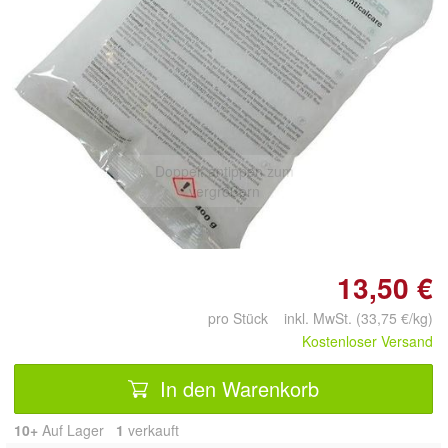
Doppelt antippen zum
vergrößern
13,50 €
pro Stück inkl. MwSt. (33,75 €/kg)
Kostenloser Versand
In den Warenkorb
10+
Auf Lager
1
 verkauft