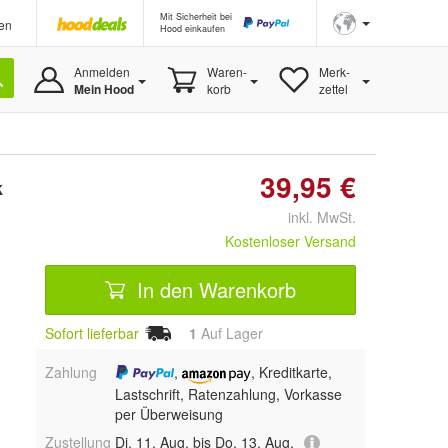
Mit Sicherheit bei
en
Hood einkaufen
Anmelden
Waren-
Merk-
Mein Hood
korb
zettel
39,95 €
k
inkl. MwSt.
Kostenloser Versand
In den Warenkorb
Sofort lieferbar
1
Auf Lager
Zahlung
,
, Kreditkarte,
Lastschrift, Ratenzahlung, Vorkasse
per Überweisung
Zustellung
Di, 11. Aug. bis Do, 13. Aug.