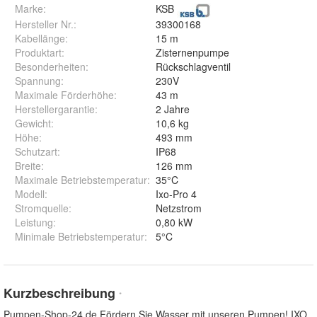
Marke:
KSB
Hersteller Nr.:
39300168
Kabellänge
:
15 m
Produktart
:
Zisternenpumpe
Besonderheiten
:
Rückschlagventil
Spannung
:
230V
Maximale Förderhöhe
:
43 m
Herstellergarantie
:
2 Jahre
Gewicht
:
10,6 kg
Höhe
:
493 mm
Schutzart
:
IP68
Breite
:
126 mm
Maximale Betriebstemperatur
:
35°C
Modell
:
Ixo-Pro 4
Stromquelle
:
Netzstrom
Leistung
:
0,80 kW
Minimale Betriebstemperatur
:
5°C
Kurzbeschreibung
*
Pumpen-Shop-24.de Fördern Sie Wasser mit unseren Pumpen! IXO