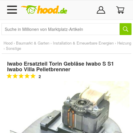
Hood
›
Baumarkt & Garten
›
Installation & Erneuerbare Energien
›
Heizung
›
Sonstige
Iwabo Ersatzteil Torin Gebläse Iwabo S S1
Iwabo Villa Pelletbrenner
2