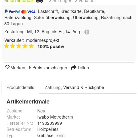
Sofort lieferbar
2
Auf Lager
3
 verkauft
, Lastschrift, Kreditkarte, Debitkarte,
Ratenzahlung, Sofortüberweisung, Überweisung, Bezahlung nach
30 Tagen
Zustellung:
Mi, 12. Aug. bis Fr, 14. Aug.
Verkäufer:
modernesprojekt
100% positiv
Merken
Preis vorschlagen
Teilen
Produktdetails
Zahlung, Versand & Rückgabe
Artikelmerkmale
Zustand:
Neu
Marke:
Iwabo Metrotherm
Hersteller Nr.:
1190209999
Betriebsform
:
Holzpellets
Typ
:
Gebläse Torin