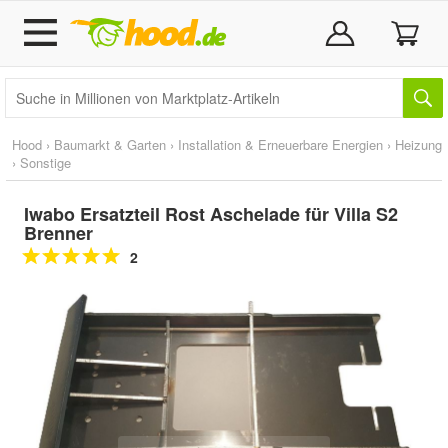
Hood
›
Baumarkt & Garten
›
Installation & Erneuerbare Energien
›
Heizung
›
Sonstige
Iwabo Ersatzteil Rost Aschelade für Villa S2
Brenner
2