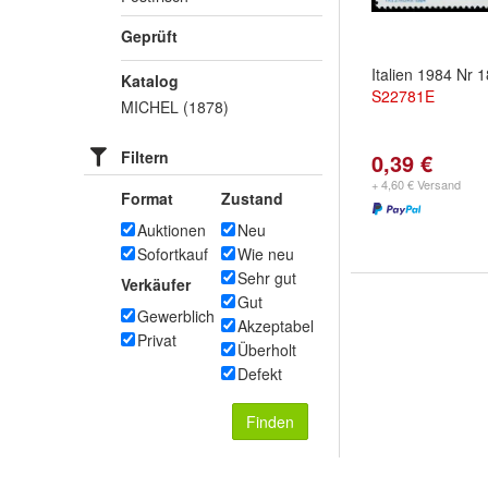
Geprüft
Italien 1984 Nr 1
Katalog
S22781E
MICHEL (1878)
Filtern
0,39 €
+ 4,60 € Versand
Format
Zustand
Auktionen
Neu
Sofortkauf
Wie neu
Sehr gut
Verkäufer
Gut
Gewerblich
Akzeptabel
Privat
Überholt
Defekt
Finden