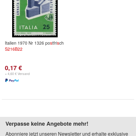
Italien 1970 Nr 1326 po
s
tfri
s
ch
S
216B
22
0,17 €
+ 4,60 € Versand
Verpasse keine Angebote mehr!
Abonniere jetzt unseren Newsletter und erhalte exklusive