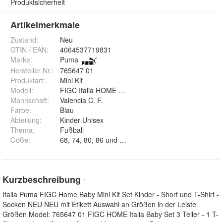
Produktsicherheit
Artikelmerkmale
Zustand:
Neu
GTIN / EAN:
4064537719831
Marke:
Puma
Hersteller Nr.:
765647 01
Produktart
:
Mini Kit
Modell
:
FIGC Italia HOME Baby Set
Mannschaft
:
Valencia C. F.
Farbe
:
Blau
Abteilung
:
Kinder Unisex
Thema
:
Fußball
Göße
:
68, 74, 80, 86 und 92
Kurzbeschreibung
*
Italia Puma FIGC Home Baby Mini Kit Set Kinder - Short und T-Shirt -
Socken NEU NEU mit Etikett Auswahl an Größen in der Leiste
Größen Model: 765647 01 FIGC HOME Italia Baby Set 3 Teiler - 1 T-