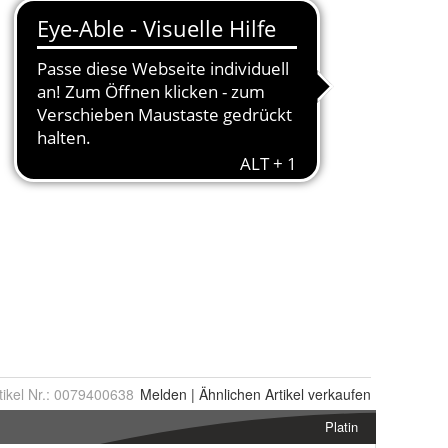
tikel Nr.:
0079400638
Melden
|
Ähnlichen
Artikel verkaufen
Platin