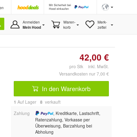
Mit Sicherheit bei
en
Hood einkaufen
Anmelden
Waren-
Merk-
Mein Hood
korb
zettel
42,00 €
pro Stk inkl. MwSt.
Versandkosten nur 7,00 €
In den Warenkorb
1
Auf Lager
8
 verkauft
Zahlung
, Kreditkarte, Lastschrift,
Ratenzahlung, Vorkasse per
Überweisung, Barzahlung bei
Abholung