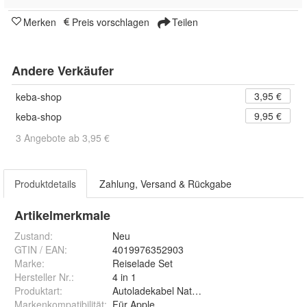
Merken
Preis vorschlagen
Teilen
Andere Verkäufer
3,95 €
keba-shop
9,95 €
keba-shop
3 Angebote ab 3,95 €
Produktdetails
Zahlung, Versand & Rückgabe
Artikelmerkmale
Zustand:
Neu
GTIN / EAN:
4019976352903
Marke:
Reiselade Set
Hersteller Nr.:
4 in 1
Produktart
:
Autoladekabel Natzgerät USB
Markenkompatibilität
:
Für Apple