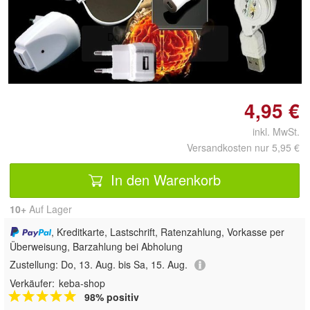
Doppelt antippen zum
vergrößern
4,95 €
inkl. MwSt.
Versandkosten nur 5,95 €
In den Warenkorb
10+
Auf Lager
, Kreditkarte, Lastschrift, Ratenzahlung, Vorkasse per
Überweisung, Barzahlung bei Abholung
Zustellung:
Do, 13. Aug. bis Sa, 15. Aug.
Verkäufer:
keba-shop
98% positiv