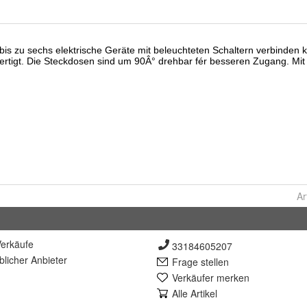
Ar
erkäufe
33184605207
lich
er Anbieter
Frage stellen
Verkäufer merken
Alle Artikel