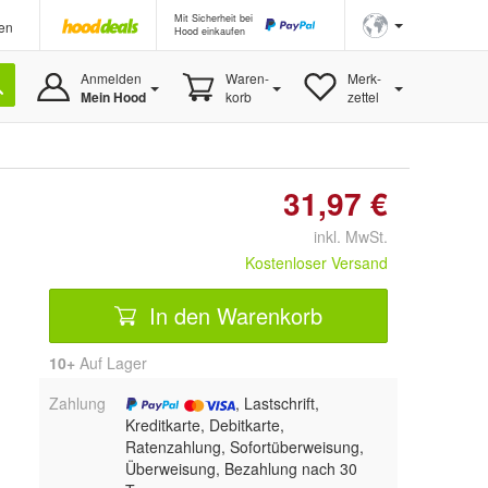
Mit Sicherheit bei
en
Hood einkaufen
Anmelden
Waren-
Merk-
Mein Hood
korb
zettel
31,97 €
inkl. MwSt.
Kostenloser Versand
In den Warenkorb
10+
Auf Lager
Zahlung
, Lastschrift,
Kreditkarte, Debitkarte,
Ratenzahlung, Sofortüberweisung,
Überweisung, Bezahlung nach 30