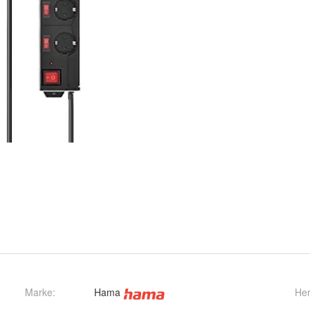
Marke:
Hama
Her