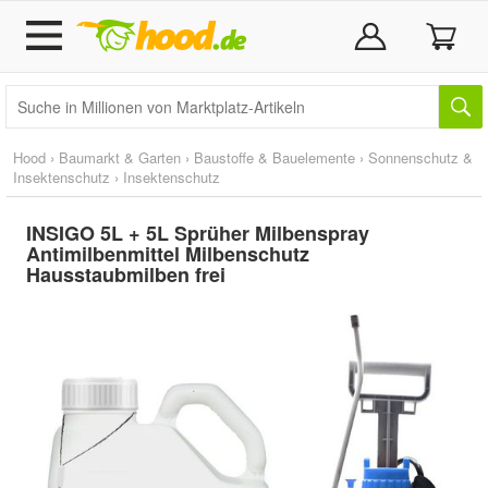
Hood
›
Baumarkt & Garten
›
Baustoffe & Bauelemente
›
Sonnenschutz &
Insektenschutz
›
Insektenschutz
INSIGO 5L + 5L Sprüher Milbenspray
Antimilbenmittel Milbenschutz
Hausstaubmilben frei