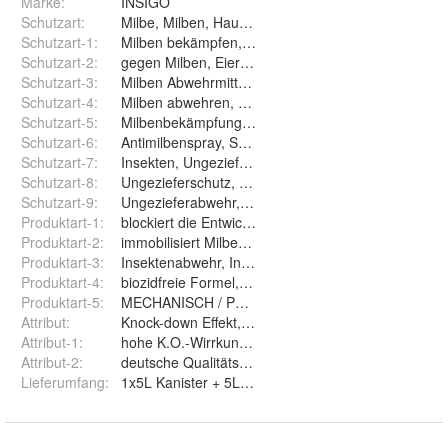
Marke:
INSIGO
Schutzart
:
Milbe, Milben, Hausstaubmilben, Milbenbefall
Schutzart-1
:
Milben bekämpfen, Milbenspray, Milbenmittel
Schutzart-2
:
gegen Milben, Eier, Larven, Anti-Milbenspray
Schutzart-3
:
Milben Abwehrmittel, Milbenallergie, Milbenschutz
Schutzart-4
:
Milben abwehren, vertreiben, Milbenfrei, Betten
Schutzart-5
:
Milbenbekämpfung, Milbenstop, Matratzenschutz
Schutzart-6
:
Antimilbenspray, Schutz bei Milbenbefall
Schutzart-7
:
Insekten, Ungeziefer, Schadinsekten, Tierquartiere
Schutzart-8
:
Ungezieferschutz, Insektenabwehrspray, Tierlager
Schutzart-9
:
Ungezieferabwehr, Ungezieferschutz, Hausstaubmi
Produktart-1
:
blockiert die Entwicklung der Milben Larven
Produktart-2
:
immobilisiert Milben, Teppiche, Milbenabweisend
Produktart-3
:
Insektenabwehr, Insektenschutz, Insektenmittel
Produktart-4
:
biozidfreie Formel, auf Wasserbasis
Produktart-5
:
MECHANISCH / PHYSIKALISCHES ABWEHRSPRA
Attribut
:
Knock-down Effekt, KO-Wirkung, sofort sprühfertig
Attribut-1
:
hohe K.O.-Wirrkung bei Milben, Hausstaubmilben
Attribut-2
:
deutsche Qualitätsmarke
Lieferumfang
:
1x5L Kanister + 5L Drucksprüher (dieser leer)