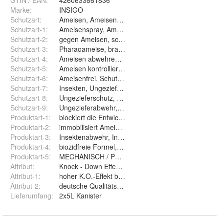
GTIN / EAN:
4260633861836
Marke:
INSIGO
Schutzart
:
Ameisen, Ameisenstraßen, Ameisennest
Schutzart-1
:
Ameisenspray, Ameisenmittel, Ameisengift
Schutzart-2
:
gegen Ameisen, schwarze Wegameise
Schutzart-3
:
Pharaoameise, braune Holzameise, Drüsenameise
Schutzart-4
:
Ameisen abwehren, vertreiben, fernhalten
Schutzart-5
:
Ameisen kontrollieren, Ameisen bekämpfen
Schutzart-6
:
Ameisenfrei, Schutz vor Ameisenbefall
Schutzart-7
:
Insekten, Ungeziefer, Schadinsekten
Schutzart-8
:
Ungezieferschutz, Insekten Abwehr Spray
Schutzart-9
:
Ungezieferabwehr, Ungezieferschutz
Produktart-1
:
blockiert die Entwicklung der Ameiseneier, Larven
Produktart-2
:
immobilisiert Ameisen, Ameisenbekämpfung
Produktart-3
:
Insektenabwehr, Insektenschutz
Produktart-4
:
biozidfreie Formel, auf Wasserbasis
Produktart-5
:
MECHANISCH / PHYSIKALISCHES ABWEHRSPRA
Attribut
:
Knock - Down Effekt, KO-Wirkung,
Attribut-1
:
hoher K.O.-Effekt bei Ameisen
Attribut-2
:
deutsche Qualitätsmarke
Lieferumfang
:
2x5L Kanister