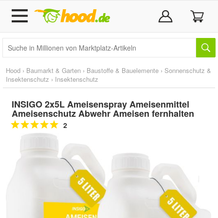
Hood
›
Baumarkt & Garten
›
Baustoffe & Bauelemente
›
Sonnenschutz &
Insektenschutz
›
Insektenschutz
INSIGO 2x5L Ameisenspray Ameisenmittel
Ameisenschutz Abwehr Ameisen fernhalten
2