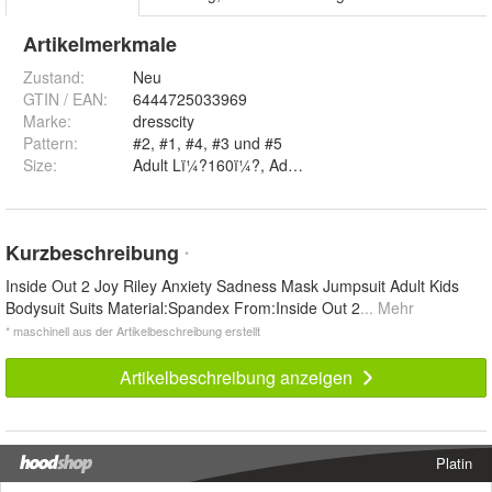
Artikelmerkmale
Zustand:
Neu
GTIN / EAN:
6444725033969
Marke:
dresscity
Pattern
:
#2, #1, #4, #3 und #5
Size
:
Adult Lï¼?160ï¼?, Adult XLï¼?170ï¼?, Adult 2XL
Kurzbeschreibung
*
Inside Out 2 Joy Riley Anxiety Sadness Mask Jumpsuit Adult Kids
Bodysuit Suits Material:Spandex From:Inside Out 2
... Mehr
* maschinell aus der Artikelbeschreibung erstellt
Artikelbeschreibung anzeigen
Platin