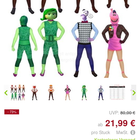
Doppelt antippen zum
vergrößern
- 73%
UVP:
80,00 €
21,99 €
ab
pro Stuck MwSt.
Kostenloser Versand