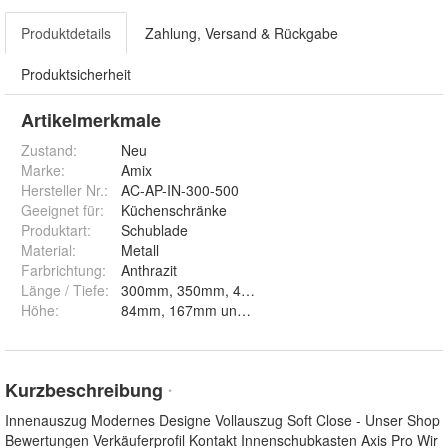
Produktdetails
Zahlung, Versand & Rückgabe
Produktsicherheit
Artikelmerkmale
Zustand:
Neu
Marke:
Amix
Hersteller Nr.:
AC-AP-IN-300-500
Geeignet für
:
Küchenschränke
Produktart
:
Schublade
Material
:
Metall
Farbrichtung
:
Anthrazit
Länge / Tiefe
:
300mm, 350mm, 400mm,
Höhe
:
84mm, 167mm und 199mm
Kurzbeschreibung
*
Innenauszug Modernes Designe Vollauszug Soft Close - Unser Shop
Bewertungen Verkäuferprofil Kontakt Innenschubkasten Axis Pro Wir