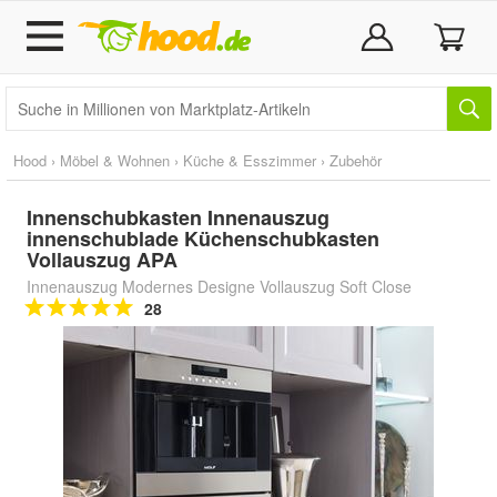
Hood
›
Möbel & Wohnen
›
Küche & Esszimmer
›
Zubehör
Innenschubkasten Innenauszug
innenschublade Küchenschubkasten
Vollauszug APA
Innenauszug Modernes Designe Vollauszug Soft Close
28