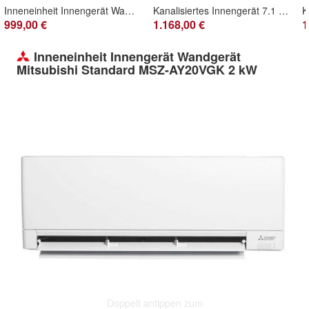
Inneneinheit Innengerät Wandgerät Daikin Perfera FTXM42A 4,2 kW
Kanalisiertes Innengerät 7.1 kW Inneneinheit AF2-DMS 71-1 P - 7733703233 von Buderus
999,00 €
1.168,00 €
1
Inneneinheit Innengerät Wandgerät
Mitsubishi Standard MSZ-AY20VGK 2 kW
Doppelt antippen zum