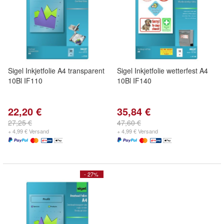
Sigel Inkjetfolie A4 transparent
Sigel Inkjetfolie wetterfest A4
10Bl IF110
10Bl IF140
22,20 €
35,84 €
27,25 €
47,60 €
+ 4,99 € Versand
+ 4,99 € Versand
- 27%