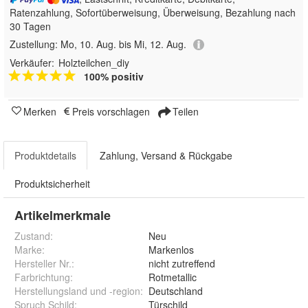
Ratenzahlung, Sofortüberweisung, Überweisung, Bezahlung nach
30 Tagen
Zustellung:
Mo, 10. Aug. bis Mi, 12. Aug.
Verkäufer:
Holzteilchen_diy
100% positiv
Merken
Preis vorschlagen
Teilen
Produktdetails
Zahlung, Versand & Rückgabe
Produktsicherheit
Artikelmerkmale
Zustand:
Neu
Marke:
Markenlos
Hersteller Nr.:
nicht zutreffend
Farbrichtung
:
Rotmetallic
Herstellungsland und -region
:
Deutschland
Spruch Schild
:
Türschild