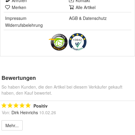
Anrufen
Kontakt
Merken
Alle Artikel
Impressum
AGB
&
Datenschutz
Widerrufsbelehrung
10642
Bewertungen
So haben Kunden, die den Artikel bei diesem Verkäufer gekauft
haben, den Kauf bewertet.
Positiv
Von:
Dirk Heinrichs
10.02.26
Mehr...