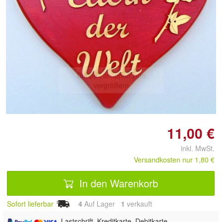
Doppelt antippen zum
vergrößern
11,00 €
inkl. MwSt.
Versandkosten nur 1,80 €
In den Warenkorb
Sofort lieferbar
4
Auf Lager
1
 verkauft
, Lastschrift, Kreditkarte, Debitkarte,