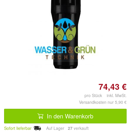
Doppelt antippen zum
vergrößern
74,43 €
pro Stück inkl. MwSt.
Versandkosten nur 5,90 €
In den Warenkorb
Sofort lieferbar
Auf Lager
27
 verkauft