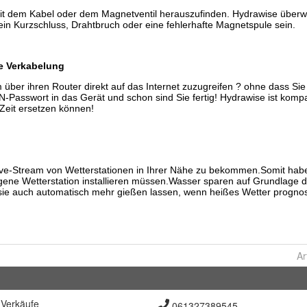
Ar
Verkäufe
061327389545