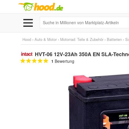
Hood
›
Auto & Motor
›
Motorrad: Teile & Zubehör
›
Batterien
›
So
HVT-06 12V-23Ah 350A EN SLA-Technol
1
Bewertung