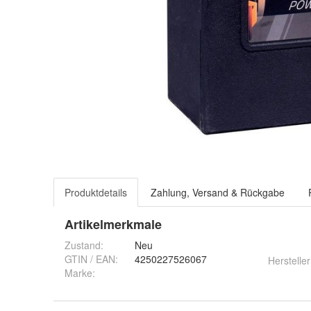
Produktdetails
Zahlung, Versand & Rückgabe
Artikelmerkmale
Zustand:
Neu
GTIN / EAN:
4250227526067
Hersteller
Marke: