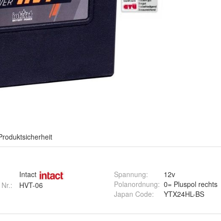
Produktsicherheit
Intact
Spannung
:
12v
Polanordnung
:
0= Pluspol rechts
 Nr.:
HVT-06
Japan Code
:
YTX24HL-BS