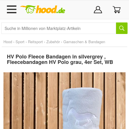
Hood
›
Sport
›
Reitsport
›
Zubehör
›
Gamaschen & Bandagen
HV Polo Fleece Bandagen in silvergrey ,
Fleecebandagen HV Polo grau, 4er Set, WB