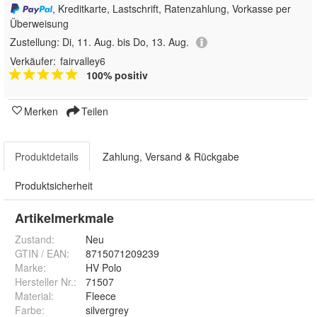
, Kreditkarte, Lastschrift, Ratenzahlung, Vorkasse per
Überweisung
Zustellung:
Di, 11. Aug. bis Do, 13. Aug.
Verkäufer:
fairvalley6
100% positiv
Merken
Teilen
Produktdetails
Zahlung, Versand & Rückgabe
Produktsicherheit
Artikelmerkmale
Zustand:
Neu
GTIN / EAN:
8715071209239
Marke:
HV Polo
Hersteller Nr.:
71507
Material
:
Fleece
Farbe
:
silvergrey