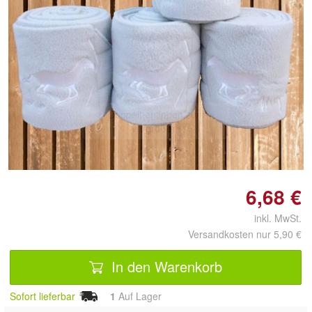
Doppelt antippen zum
vergrößern
6,68 €
inkl. MwSt.
Versandkosten nur 5,90 €
In den Warenkorb
Sofort lieferbar
1
Auf Lager