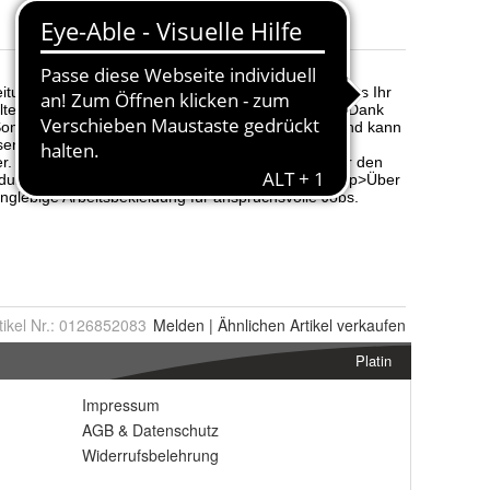
Größe
:
2-4 Jahre, 0-12 
tikel Nr.:
0126852083
Melden
|
Ähnlichen
Artikel verkaufen
Platin
Impressum
AGB
&
Datenschutz
Widerrufsbelehrung