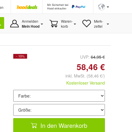
Mit Sicherheit bei
en
Hood einkaufen
Anmelden
Waren-
Merk-
Mein Hood
korb
zettel
- 10%
UVP:
64,95 €
58,46 €
inkl. MwSt.
(58,46 €/)
Kostenloser Versand
In den Warenkorb