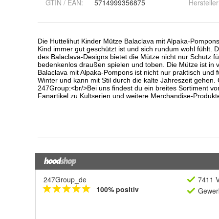
GTIN / EAN:
5714999356875
Hersteller
247Group_de
7411 V
100% positiv
Gewerb