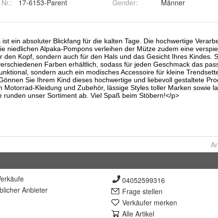
 Nr.:
17-6153-Parent
Gender
:
Männer
Ar
erkäufe
04052599316
lich
er Anbieter
Frage stellen
Verkäufer merken
Alle Artikel