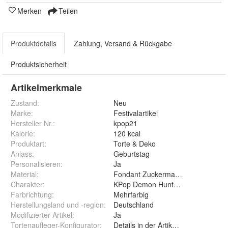
Merken
Teilen
Produktdetails
Zahlung, Versand & Rückgabe
Produktsicherheit
Artikelmerkmale
Zustand:
Neu
Marke:
Festivalartikel
Hersteller Nr.:
kpop21
Kalorie
:
120 kcal
Produktart
:
Torte & Deko
Anlass
:
Geburtstag
Personalisieren
:
Ja
Material
:
Fondant Zuckermasse Oblate Zuck
Charakter
:
KPop Demon Hunters Saja Boys M
Farbrichtung
:
Mehrfarbig
Herstellungsland und -region
:
Deutschland
Modifizierter Artikel
:
Ja
Tortenaufleger-Konfigurator
:
Details in der Artikelbeschreibung