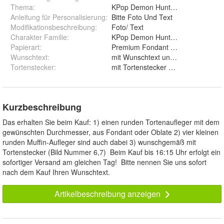
Thema
:
KPop Demon Hunters,Saja Boys,Dä
Anleitung für Personalisierung
:
Bitte Foto Und Text
Modifikationsbeschreibung
:
Foto/ Text
Charakter Familie
:
KPop Demon Hunters+Saja Boys+D
Papierart
:
Wunschtext
:
mit Wunschtext und ohne Wunsc
Tortenstecker
:
mit Tortenstecker und ohne
Kurzbeschreibung
Das erhalten Sie beim Kauf: 1) einen runden Tortenaufleger mit dem
gewünschten Durchmesser, aus Fondant oder Oblate 2) vier kleinen
runden Muffin-Aufleger sind auch dabei 3) wunschgemäß mit
Tortenstecker (Bild Nummer 6,7) Beim Kauf bis 16:15 Uhr erfolgt ein
sofortiger Versand am gleichen Tag! Bitte nennen Sie uns sofort
nach dem Kauf Ihren Wunschtext.
Artikelbeschreibung anzeigen