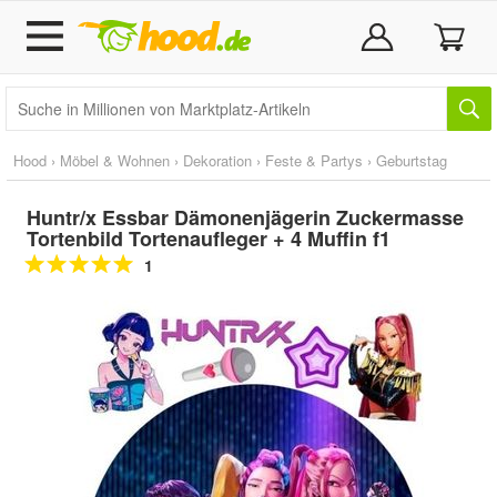
Hood
›
Möbel & Wohnen
›
Dekoration
›
Feste & Partys
›
Geburtstag
Huntr/x Essbar Dämonenjägerin Zuckermasse
Tortenbild Tortenaufleger + 4 Muffin f1
1