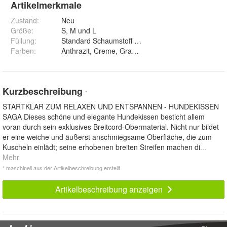
Artikelmerkmale
Zustand:
Neu
Größe
:
S, M und L
Füllung
:
Standard Schaumstoff und Visco Schaumstoff
Farben
:
Anthrazit, Creme, Grau und Silber
Kurzbeschreibung
*
STARTKLAR ZUM RELAXEN UND ENTSPANNEN - HUNDEKISSEN
SAGA Dieses schöne und elegante Hundekissen besticht allem
voran durch sein exklusives Breitcord-Obermaterial. Nicht nur bildet
er eine weiche und äußerst anschmiegsame Oberfläche, die zum
Kuscheln einlädt; seine erhobenen breiten Streifen machen di
...
Mehr
* maschinell aus der Artikelbeschreibung erstellt
Artikelbeschreibung anzeigen