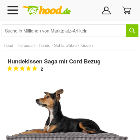
Hood
›
Tierbedarf
›
Hunde
›
Schlafplätze
›
Kissen
Hundekissen Saga mit Cord Bezug
2