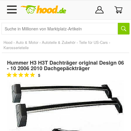
Hood
›
Auto & Motor
›
Autoteile & Zubehör
›
Teile für US-Cars
›
Karosserieteile
Hummer H3 H3T Dachträger original Design 06
- 10 2006 2010 Dachgepäckträger
5