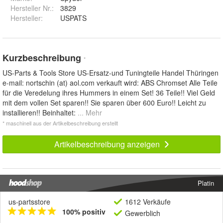
Hersteller Nr.:
3829
Hersteller
:
USPATS
Kurzbeschreibung
*
US-Parts & Tools Store US-Ersatz-und Tuningteile Handel Thüringen
e-mail: nortschin (at) aol.com verkauft wird: ABS Chromset Alle Teile
für die Veredelung ihres Hummers in einem Set! 36 Teile!! Viel Geld
mit dem vollen Set sparen!! Sie sparen über 600 Euro!! Leicht zu
installieren!! Beinhaltet:
... Mehr
* maschinell aus der Artikelbeschreibung erstellt
Artikelbeschreibung anzeigen
Platin
us-partsstore
1612 Verkäufe
100% positiv
Gewerblich