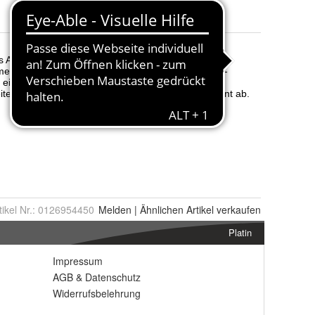
Größe
:
S, XL, L, M und XS
tikel Nr.:
0126954450
Melden
|
Ähnlichen
Artikel verkaufen
Platin
Impressum
AGB
&
Datenschutz
Widerrufsbelehrung