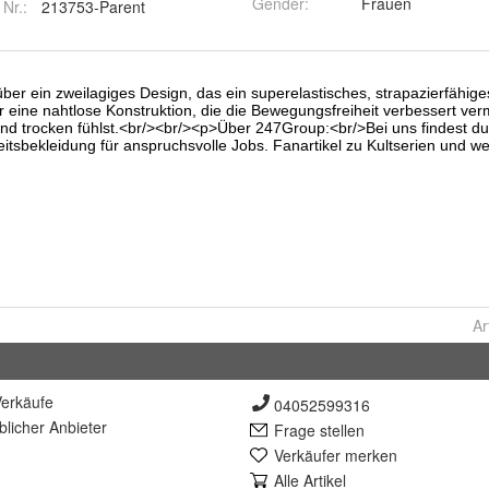
Gender
:
Frauen
 Nr.:
213753-Parent
Ar
erkäufe
04052599316
lich
er Anbieter
Frage stellen
Verkäufer merken
Alle Artikel