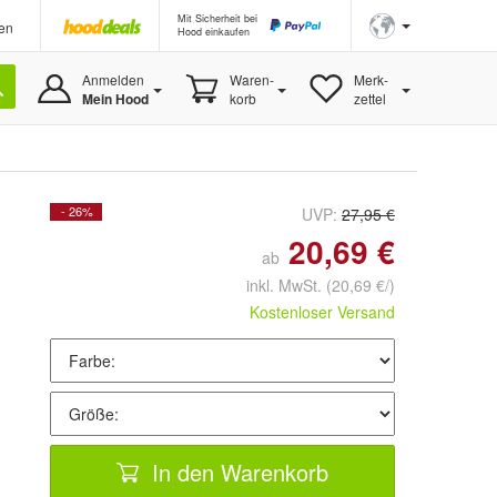
Mit Sicherheit bei
en
Hood einkaufen
Anmelden
Waren-
Merk-
Mein Hood
korb
zettel
- 26%
UVP:
27,95 €
20,69 €
ab
inkl. MwSt.
(20,69 €/)
Kostenloser Versand
In den Warenkorb