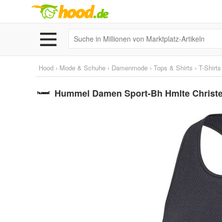
Hood
›
Mode & Schuhe
›
Damenmode
›
Tops & Shirts
›
T-Shirts
Hummel Damen Sport-Bh Hmlte Christe