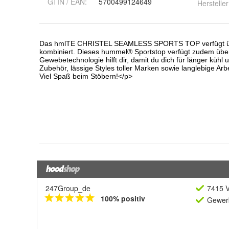
GTIN / EAN:
5700499124649
Hersteller
247Group_de
7415 V
100% positiv
Gewerb