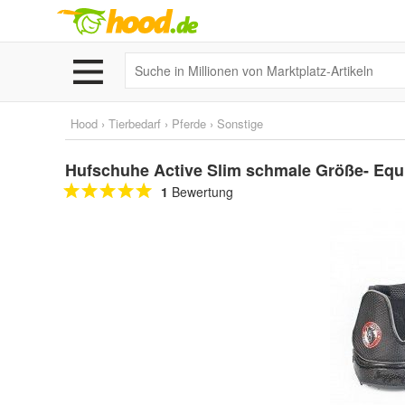
Hood
›
Tierbedarf
›
Pferde
›
Sonstige
Hufschuhe Active Slim schmale Größe- Eq
1
Bewertung