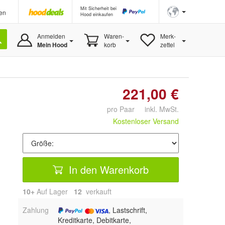
Mit Sicherheit bei
en
Hood einkaufen
Anmelden
Waren-
Merk-
Mein Hood
korb
zettel
221,00 €
pro Paar inkl. MwSt.
Kostenloser Versand
In den Warenkorb
10+
Auf Lager
12
 verkauft
Zahlung
, Lastschrift,
Kreditkarte, Debitkarte,