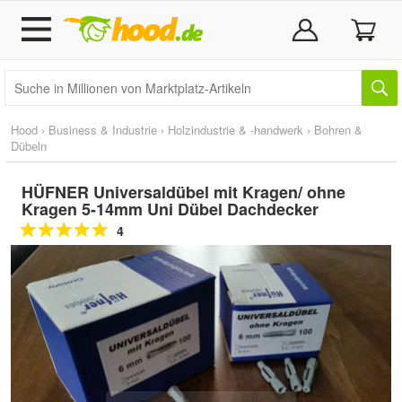
Hood
›
Business & Industrie
›
Holzindustrie & -handwerk
›
Bohren &
Dübeln
HÜFNER Universaldübel mit Kragen/ ohne
Kragen 5-14mm Uni Dübel Dachdecker
4