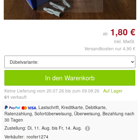
Doppelt antippen zum
vergrößern
1,80 €
ab
inkl. MwSt.
Versandkosten nur 4,90 €
In den Warenkorb
Keine Lieferung vom 20.07.26 bis zum 09.08.26
Auf Lager
61
 verkauft
, Lastschrift, Kreditkarte, Debitkarte,
Ratenzahlung, Sofortüberweisung, Überweisung, Bezahlung nach
30 Tagen
Zustellung:
Di, 11. Aug. bis Fr, 14. Aug.
Verkäufer:
roofer1274