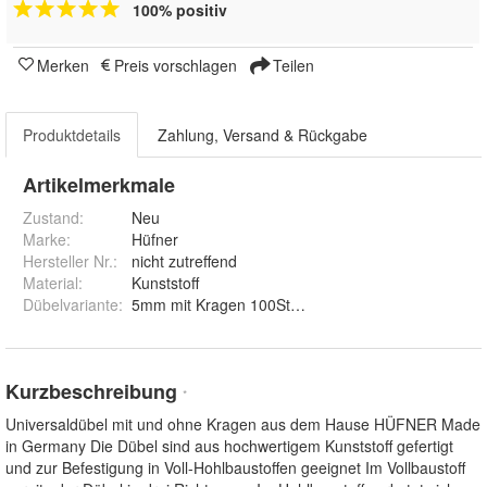
100% positiv
Merken
Preis vorschlagen
Teilen
Produktdetails
Zahlung, Versand & Rückgabe
Artikelmerkmale
Zustand:
Neu
Marke:
Hüfner
Hersteller Nr.:
nicht zutreffend
Material
:
Kunststoff
Dübelvariante
:
5mm mit Kragen 100St., 6mm Mit Kragen 100St., 8
Kurzbeschreibung
*
Universaldübel mit und ohne Kragen aus dem Hause HÜFNER Made
in Germany Die Dübel sind aus hochwertigem Kunststoff gefertigt
und zur Befestigung in Voll-Hohlbaustoffen geeignet Im Vollbaustoff