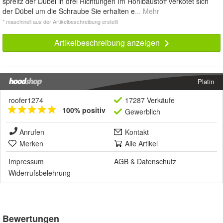
spreitz der Dübel in drei Richtungen Im Hohlbaustoff verkotet sich
der Dübel um die Schraube Sie erhalten e
... Mehr
* maschinell aus der Artikelbeschreibung erstellt
Artikelbeschreibung anzeigen
Platin
roofer1274
17287 Verkäufe
100% positiv
Gewerblich
Anrufen
Kontakt
Merken
Alle Artikel
Impressum
AGB
&
Datenschutz
Widerrufsbelehrung
Bewertungen