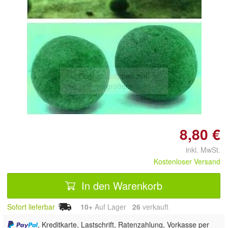
Doppelt antippen zum
vergrößern
8,80 €
inkl. MwSt.
Kostenloser Versand
In den Warenkorb
Sofort lieferbar
10+
Auf Lager
26
 verkauft
, Kreditkarte, Lastschrift, Ratenzahlung, Vorkasse per