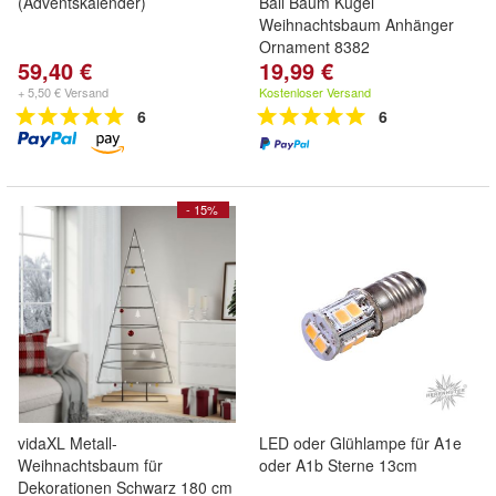
(Adventskalender)
Ball Baum Kugel
Weihnachtsbaum Anhänger
Ornament 8382
59,40 €
19,99 €
+ 5,50 € Versand
Kostenloser Versand
6
6
- 15%
vidaXL Metall-
LED oder Glühlampe für A1e
Weihnachtsbaum für
oder A1b Sterne 13cm
Dekorationen Schwarz 180 cm