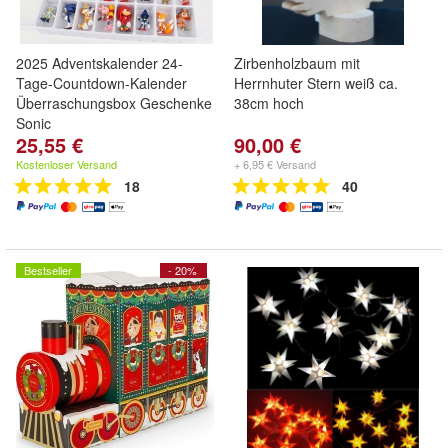
2025 Adventskalender 24-
Zirbenholzbaum mit
Tage-Countdown-Kalender
Herrnhuter Stern weiß ca.
Überraschungsbox Geschenke
38cm hoch
Sonic
25,55 €
90,00 €
Kostenloser Versand
+ 6,95 € Versand
18
40
Bestseller
- 20%