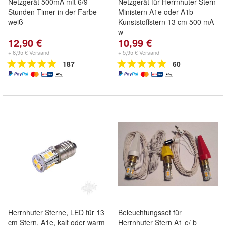
Netzgerät 500mA mit 6/9
Netzgerät für Herrnhuter Stern
Stunden Timer in der Farbe
Ministern A1e oder A1b
weiß
Kunststoffstern 13 cm 500 mA
w
12,90 €
10,99 €
+ 6,95 € Versand
+ 5,95 € Versand
187
60
Herrnhuter Sterne, LED für 13
Beleuchtungsset für
cm Stern, A1e, kalt oder warm
Herrnhuter Stern A1 e/ b