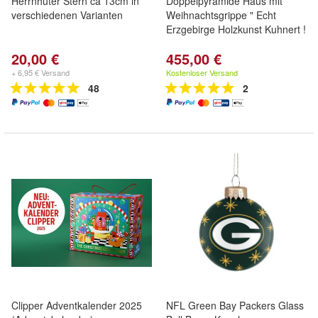
Herrnhuter Stern ca 13cm in
Doppelpyramide Haus mit
verschiedenen Varianten
Weihnachtsgrippe " Echt
Erzgebirge Holzkunst Kuhnert !
20,00 €
455,00 €
+ 6,95 € Versand
Kostenloser Versand
48
2
Clipper Adventkalender 2025
NFL Green Bay Packers Glass