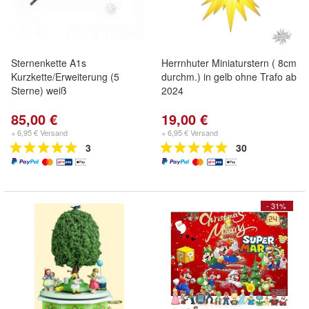
Sternenkette A1s
Herrnhuter Miniaturstern ( 8cm
Kurzkette/Erweiterung (5
durchm.) in gelb ohne Trafo ab
Sterne) weiß
2024
85,00 €
19,00 €
+ 6,95 € Versand
+ 6,95 € Versand
3
30
- 31%