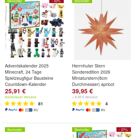
Bestseller
- 43%
Bestseller
Adventskalender 2025
Herrnhuter Stern
Minecraft, 24 Tage
Sonderedition 2026
Spielzeugfigur Bausteine
Miniaturstern(8cm
Countdown-Kalender
Durchmesser) apricot
25,91 €
39,95 €
Kostenloser Versand
+ 6,95 € Versand
81
4
Bestseller
Bestseller
- 27%