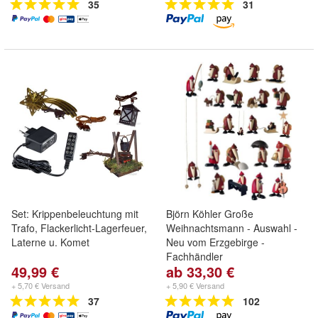
35
31
Set: Krippenbeleuchtung mit
Björn Köhler Große
Trafo, Flackerlicht-Lagerfeuer,
Weihnachtsmann - Auswahl -
Laterne u. Komet
Neu vom Erzgebirge -
Fachhändler
49,99 €
ab 33,30 €
+ 5,70 € Versand
+ 5,90 € Versand
37
102