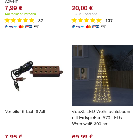
Advent
7,99 €
20,00 €
Kostenloser Versand
+ 6,95 € Versand
87
137
Verteiler 5-fach 6Volt
vidaXL LED-Weihnachtsbaum
mit Erdspießen 570 LEDs
Warmweiß 300 cm
7,95 €
69,99 €