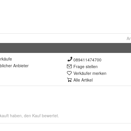
Ar
rkäufe
089411474700
lich
er Anbieter
Frage stellen
Verkäufer merken
Alle Artikel
kauft haben, den Kauf bewertet.