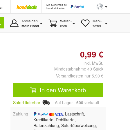
Mit Sicherheit bei
en
Hood einkaufen
Anmelden
Waren-
Merk-
Mein Hood
korb
zettel
0,99 €
inkl. MwSt.
Mindestabnahme 40 Stück
Versandkosten nur 5,90 €
In den Warenkorb
Sofort lieferbar
Auf Lager
600
 verkauft
Zahlung
, Lastschrift,
Kreditkarte, Debitkarte,
Ratenzahlung, Sofortüberweisung,