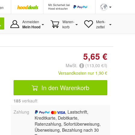
Mit Sicherheit bei
en
Hood einkaufen
Anmelden
Waren-
Merk-
Mein Hood
korb
zettel
5,65 €
MwSt.
(113,00 €/l)
Versandkosten nur 1,90 €
In den Warenkorb
185
 verkauft
Zahlung
, Lastschrift,
Kreditkarte, Debitkarte,
Ratenzahlung, Sofortüberweisung,
Überweisung, Bezahlung nach 30