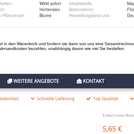
heiten
:
Wirkt sofort
Inhaltsstoffe
:
Ma
5 Liter Wasser geben
für
:
Hortensien
Materialform
:
Flü
 Pflanzenart
:
Blume
Herstellungsland und -
Deu