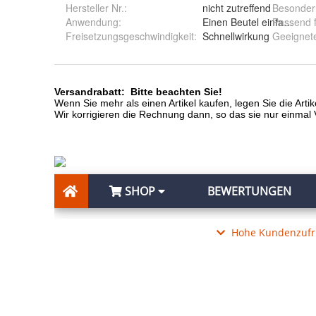
Hersteller Nr.:
nicht zutreffend
Besonder
Anwendung
:
Einen Beutel einfach in 
Passend 
Freisetzungsgeschwindigkeit
:
Schnellwirkung
Geeignete