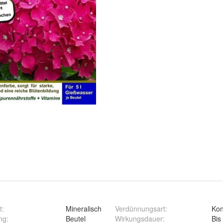
t
:
Mineralisch
Verdünnungsart
:
Kon
ng
:
Beutel
Wirkungsdauer
:
Bis