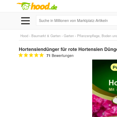
Hood
›
Baumarkt & Garten
›
Garten
›
Pflanzenpflege, Boden un
Hortensiendünger für rote Hortensien Dünger
71
Bewertungen