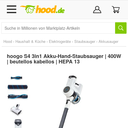
Hood
›
Haushalt & Küche
›
Elektrogeräte
›
Staubsauger
›
Akkusauger
hoogo S4 3in1 Akku-Hand-Staubsauger | 400W
| beutellos kabellos | HEPA 13