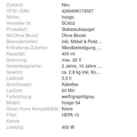
Zustand:
Neu
GTIN / EAN:
4260698170027
Marke:
hoogo
Hersteller Nr.:
SC402
Produktart
:
Stabstaubsauger
Mit/Ohne Beutel
:
Ohne Beutel
Besonderheiten
:
inkl. Möbel & Polster-Kombi-Düse
Enthaltenes Zubehör
:
Wandbefestigung, Düsen, Ersatzfilter 
Kapazität
:
400 ml
Spannung
:
max. 26 V
Herstellergarantie
:
2 Jahre, 10 Jahre auf Digitalmotor
Gewicht
:
ca. 2,8 kg inkl. Komponenten (Handsau
Ladezeit
:
3,5 h
Anschlussart
:
Kabellos
Laufzeit
:
60 Min
Farbrichtung
:
weiß/graphitgrau
Modell
:
hoogo S4
Smart Home Kompatibilität
:
Keine
Filter
:
HEPA 13
Keines
Leistung
:
400 W