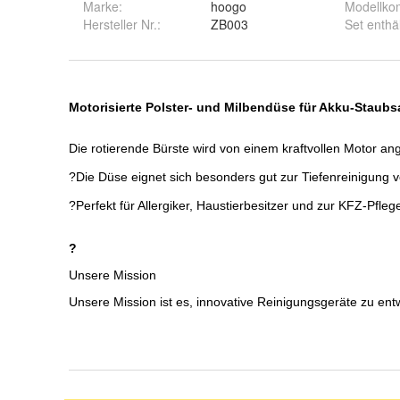
Marke:
hoogo
Modellkom
Hersteller Nr.:
ZB003
Set enthäl