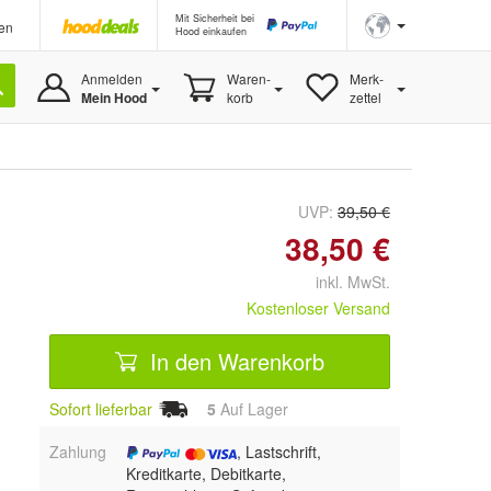
Mit Sicherheit bei
en
Hood einkaufen
Anmelden
Waren-
Merk-
Mein Hood
korb
zettel
UVP:
39,50 €
38,50 €
inkl. MwSt.
Kostenloser Versand
In den Warenkorb
Sofort lieferbar
5
Auf Lager
Zahlung
, Lastschrift,
Kreditkarte, Debitkarte,