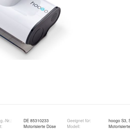
.-Nr.
:
DE 85310233
Geeignet für
:
hoogo S3, 
t
:
Motorisierte Düse
Modell
:
Motorisiert