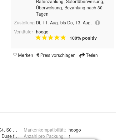
Ratenzahlung, Sofortüberweisung,
Überweisung, Bezahlung nach 30
Tagen
Zustellung
Di, 11. Aug. bis Do, 13. Aug.
Verkäufer
hoogo
100% positiv
Merken
Preis vorschlagen
Teilen
S4, S6 Akku-Staubsauger
Markenkompatibilität
:
hoogo
e Düse für Akku-Staubsauger S3, S4, S6
Anzahl pro Packung
:
1