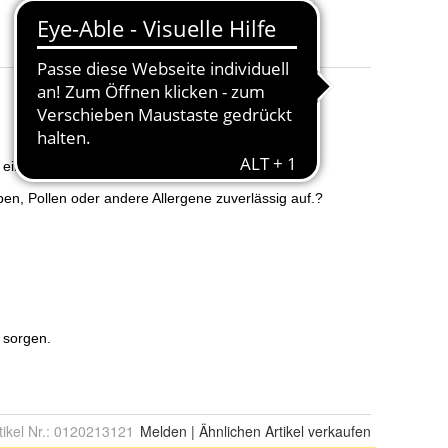
Kapazität
:
keine Kapazität
Anzahl der Teile
:
1
tikel Nr.:
0120213121
Melden
|
Ähnlichen
Artikel verkaufen