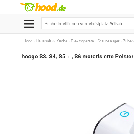
Hood
›
Haushalt & Küche
›
Elektrogeräte
›
Staubsauger
›
Zubehö
hoogo S3, S4, S5 + , S6 motorisierte Polst