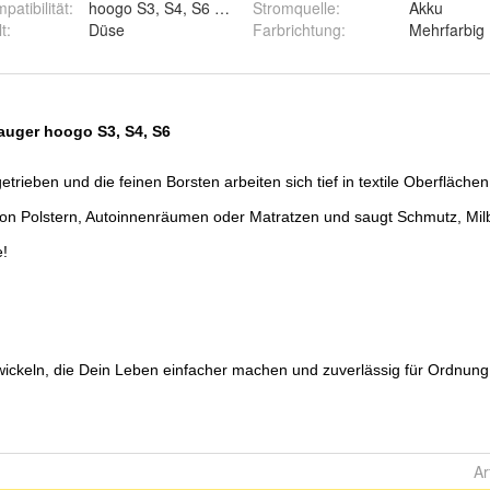
patibilität
:
hoogo S3, S4, S6 Akku-Staubsauger
Stromquelle
:
Akku
t
:
Düse
Farbrichtung
:
Mehrfarbig
Ar