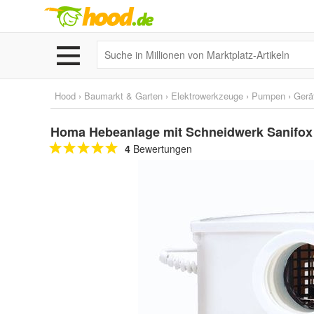
Hood
›
Baumarkt & Garten
›
Elektrowerkzeuge
›
Pumpen
›
Gerä
Homa Hebeanlage mit Schneidwerk Sanifox
4
Bewertungen