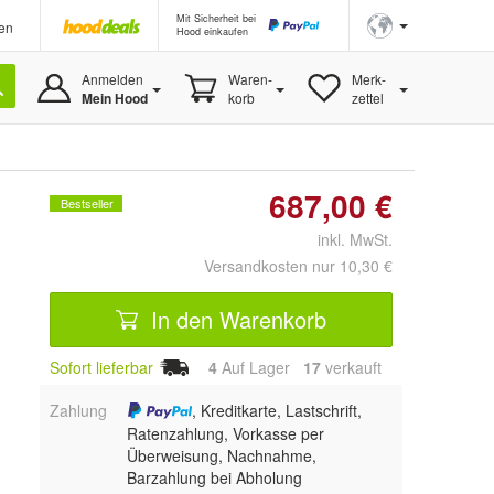
Mit Sicherheit bei
en
Hood einkaufen
Anmelden
Waren-
Merk-
Mein Hood
korb
zettel
687,00 €
Bestseller
inkl. MwSt.
Versandkosten nur 10,30 €
In den Warenkorb
Sofort lieferbar
4
Auf Lager
17
 verkauft
Zahlung
, Kreditkarte, Lastschrift,
Ratenzahlung, Vorkasse per
Überweisung, Nachnahme,
Barzahlung bei Abholung