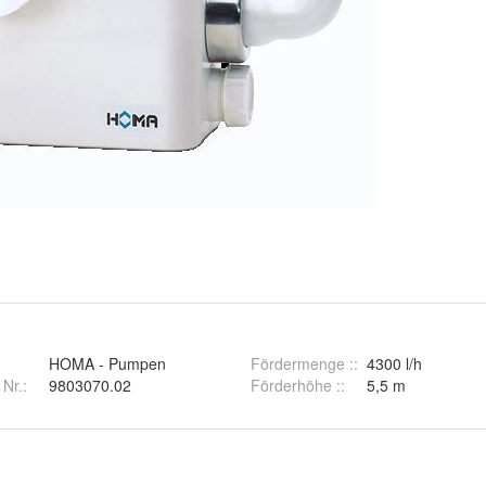
HOMA - Pumpen
Fördermenge :
:
4300 l/h
 Nr.:
9803070.02
Förderhöhe :
:
5,5 m