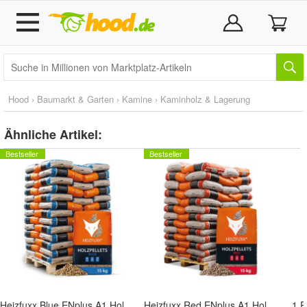
Hood
›
Baumarkt & Garten
›
Kamine
›
Kaminholz & Lagerung
Ähnliche Artikel:
Bestseller
Bestseller
Heizfuxx Blue ENplus A1 Holzpellets Weichholz 15kg x 65 Sack 975kg Palette
Heizfuxx Red ENplus A1 Holzpellets Hartholz 15kg x 65 Sack 975kg Palette