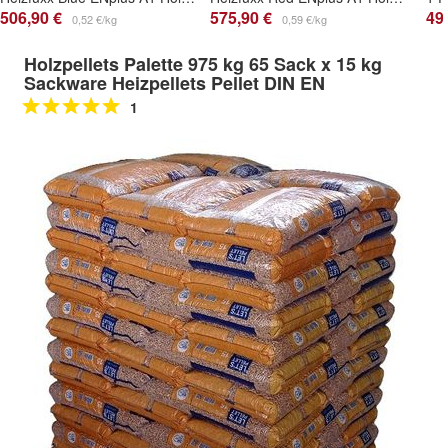
506,90 €
575,90 €
49
0,52 €/kg
0,59 €/kg
Holzpellets Palette 975 kg 65 Sack x 15 kg
Sackware Heizpellets Pellet DIN EN
1