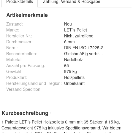
Produktdetails
Zahlung, Versand & Rückgabe
Artikelmerkmale
Zustand:
Neu
Marke:
LET´s Pellet
Hersteller Nr.:
Nicht zutreffend
Durchmesser
:
6 mm
Norm
:
DIN EN ISO 17225-2
Besonderheiten
:
Gleichmäßig verbrennend
Material
:
Nadelholz
Anzahl pro Packung
:
65
Gewicht
:
975 kg
Produktart
:
Holzpellets
Herstellungsland und -region
:
Unbekannt
Versand Spedition
:
Kurzbeschreibung
*
1 Palette LET´s Pellet Holzpellets 6 mm mit 65 Säcken á 15 kg,
Gesamtgeweicht 975 kg inklusive Speditionsversand. Wir bieten