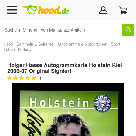
Hood
›
Sammeln & Seltenes
›
Autogramme & Autographen
›
Sport
›
Fußball National
Holger Hasse Autogrammkarte Holstein Kiel
2006-07 Original Signiert
1