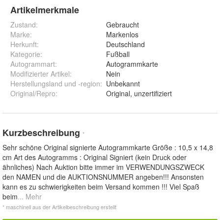
Artikelmerkmale
Zustand:
Gebraucht
Marke:
Markenlos
Herkunft
:
Deutschland
Kategorie
:
Fußball
Autogrammart
:
Autogrammkarte
Modifizierter Artikel
:
Nein
Herstellungsland und -region
:
Unbekannt
Original/Repro
:
Original, unzertifiziert
Kurzbeschreibung
*
Sehr schöne Original signierte Autogrammkarte Größe : 10,5 x 14,8
cm Art des Autogramms : Original Signiert (kein Druck oder
ähnliches) Nach Auktion bitte immer im VERWENDUNGSZWECK
den NAMEN und die AUKTIONSNUMMER angeben!!! Ansonsten
kann es zu schwierigkeiten beim Versand kommen !!! Viel Spaß
beim
... Mehr
* maschinell aus der Artikelbeschreibung erstellt