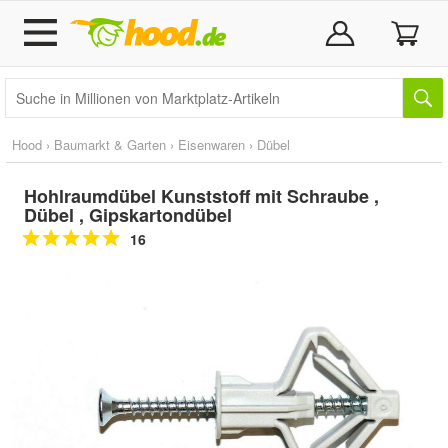
Hood
›
Baumarkt & Garten
›
Eisenwaren
›
Dübel
Hohlraumdübel Kunststoff mit Schraube ,
Dübel , Gipskartondübel
16