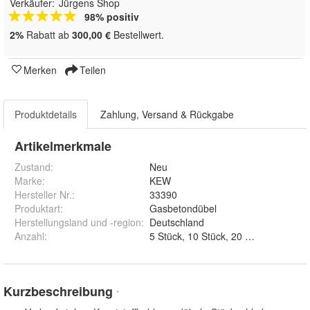
Verkäufer:
Jürgens Shop
98% positiv
2%
Rabatt ab
300,00 €
Bestellwert.
Merken
Teilen
Produktdetails
Zahlung, Versand & Rückgabe
Artikelmerkmale
Zustand:
Neu
Marke:
KEW
Hersteller Nr.:
33390
Produktart
:
Gasbetondübel
Herstellungsland und -region
:
Deutschland
Anzahl
:
5 Stück, 10 Stück, 
Kurzbeschreibung
*