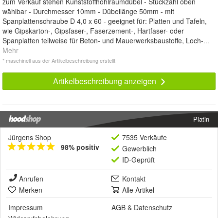
zum Verkauf stehen Kunststoffhohlraumdübel - Stückzahl oben
wählbar - Durchmesser 10mm - Dübellänge 50mm - mit
Spanplattenschraube D 4,0 x 60 - geeignet für: Platten und Tafeln,
wie Gipskarton-, Gipsfaser-, Faserzement-, Hartfaser- oder
Spanplatten teilweise für Beton- und Mauerwerksbaustoffe, Loch-
...
Mehr
* maschinell aus der Artikelbeschreibung erstellt
Artikelbeschreibung anzeigen
Platin
Jürgens Shop
7535 Verkäufe
98% positiv
Gewerblich
ID-Geprüft
Anrufen
Kontakt
Merken
Alle Artikel
Impressum
AGB
&
Datenschutz