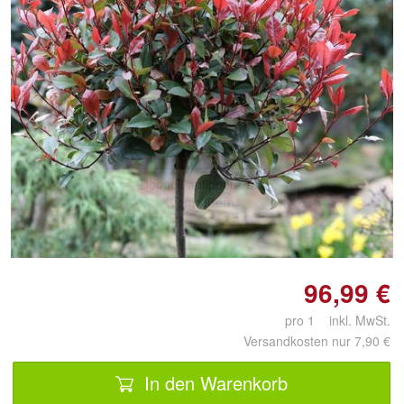
Doppelt antippen zum
vergrößern
96,99 €
pro 1 inkl. MwSt.
Versandkosten nur 7,90 €
In den Warenkorb