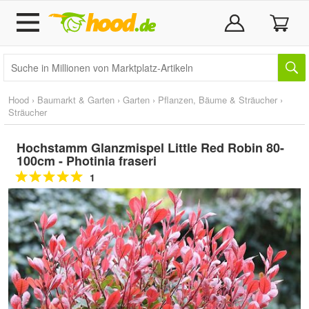
Hood
›
Baumarkt & Garten
›
Garten
›
Pflanzen, Bäume & Sträucher
›
Sträucher
Hochstamm Glanzmispel Little Red Robin 80-
100cm - Photinia fraseri
1