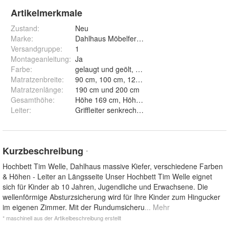
Artikelmerkmale
Zustand:
Neu
Marke:
Dahlhaus Möbelfertigung e.K.
Versandgruppe
:
1
Montageanleitung
:
Ja
Farbe
:
gelaugt und geölt, natur belassen, natur geölt, n
Matratzenbreite
:
90 cm, 100 cm, 120 cm und 140 cm
Matratzenlänge
:
190 cm und 200 cm
Gesamthöhe
:
Höhe 169 cm, Höhe 184 cm und Höhe 194 cm
Leiter
:
Griffleiter senkrecht und Griffleiter schräg
Kurzbeschreibung
*
Hochbett Tim Welle, Dahlhaus massive Kiefer, verschiedene Farben
& Höhen - Leiter an Längsseite Unser Hochbett Tim Welle eignet
sich für Kinder ab 10 Jahren, Jugendliche und Erwachsene. Die
wellenförmige Absturzsicherung wird für Ihre Kinder zum Hingucker
im eigenen Zimmer. Mit der Rundumsicheru
... Mehr
* maschinell aus der Artikelbeschreibung erstellt