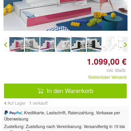
Doppelt antippen zum
vergrößern
1.099,00 €
inkl. MwSt.
Kostenloser Versand
In den Warenkorb
4
Auf Lager
1
 verkauft
, Kreditkarte, Lastschrift, Ratenzahlung, Vorkasse per
Überweisung
Zustellung:
Zustellung nach Vereinbarung. Versandfertig in 15 bis