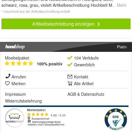
schwarz, rosa, grau, violett Artikelbeschreibung Hochbett M
... Mehr
* maschinell aus der Artikelbeschreibung erstellt
Artikelbeschreibung anzeigen
Platin
Moebelpaket
104 Verkäufe
100% positiv
Gewerblich
Anrufen
Kontakt
Merken
Alle Artikel
Impressum
AGB
&
Datenschutz
Widerrufsbelehrung