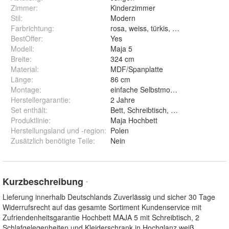
Zimmer
:
Kinderzimmer
Stil
:
Modern
Farbrichtung
:
rosa, weiss, türkis, schwarz
BestOffer
:
Yes
Modell
:
Maja 5
Breite
:
324 cm
Material
:
MDF/Spanplatte
Länge
:
86 cm
Montage
:
einfache Selbstmontage mit Aufbaua
Herstellergarantie
:
2 Jahre
Set enthält
:
Bett, Schreibtisch, Kleiderschrank
Produktlinie
:
Maja Hochbett
Herstellungsland und -region
:
Polen
Zusätzlich benötigte Teile
:
Nein
Kurzbeschreibung
*
Lieferung innerhalb Deutschlands Zuverlässig und sicher 30 Tage
Widerrufsrecht auf das gesamte Sortiment Kundenservice mit
Zufriendenheitsgarantie Hochbett MAJA 5 mit Schreibtisch, 2
Schlafgelegenheiten und Kleiderschrank in Hochglanz weiß,