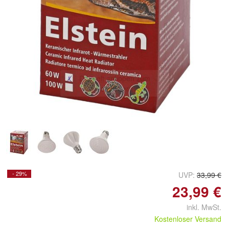
Doppelt antippen zum
vergrößern
- 29%
UVP:
33,99 €
23,99 €
inkl. MwSt.
Kostenloser Versand