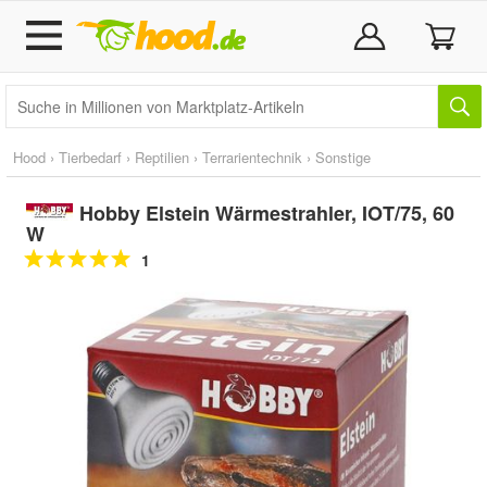
Hood
›
Tierbedarf
›
Reptilien
›
Terrarientechnik
›
Sonstige
Hobby Elstein Wärmestrahler, IOT/75, 60
W
1