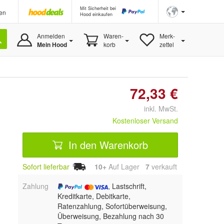
Mit Sicherheit bei
en
Hood einkaufen
Anmelden
Waren-
Merk-
Mein Hood
korb
zettel
72,33 €
inkl. MwSt.
Kostenloser Versand
In den Warenkorb
Sofort lieferbar
10+
Auf Lager
7
 verkauft
Zahlung
, Lastschrift,
Kreditkarte, Debitkarte,
Ratenzahlung, Sofortüberweisung,
Überweisung, Bezahlung nach 30