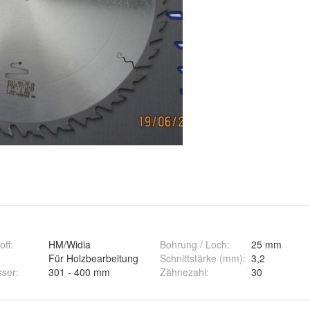
off
:
HM/Widia
Bohrung / Loch
:
25 mm
:
Für Holzbearbeitung
Schnittstärke (mm)
:
3,2
ser
:
301 - 400 mm
Zähnezahl
:
30