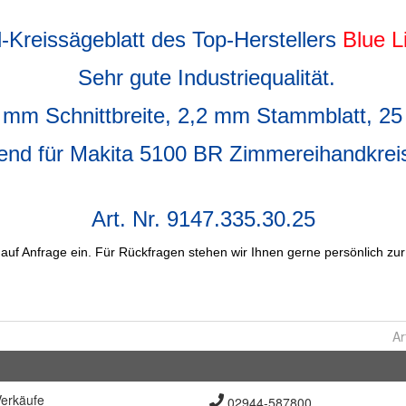
Ar
erkäufe
02944-587800