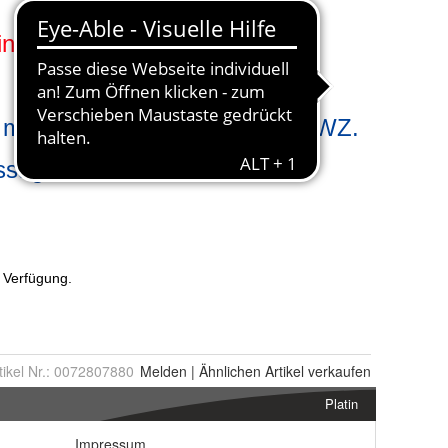
tikel Nr.:
0072807880
Melden
|
Ähnlichen
Artikel verkaufen
Platin
Impressum