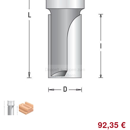
Doppelt antippen zum
vergrößern
92,35 €