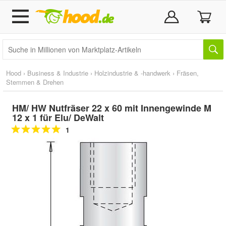
Hood
›
Business & Industrie
›
Holzindustrie & -handwerk
›
Fräsen,
Stemmen & Drehen
HM/ HW Nutfräser 22 x 60 mit Innengewinde M
12 x 1 für Elu/ DeWalt
1